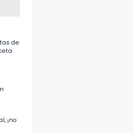
etas de
ceta.
en
l, ¡no