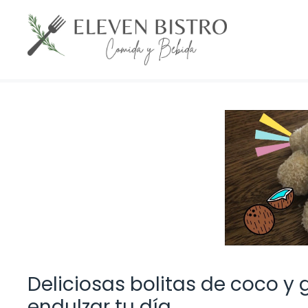
Saltar
al
contenido
Deliciosas bolitas de coco y 
endulzar tu día