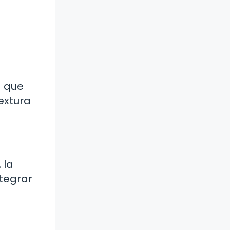
a que
extura
 la
ntegrar