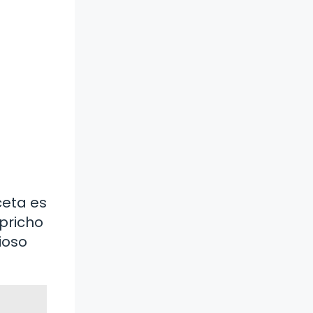
ceta es
pricho
ioso