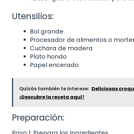
Utensilios:
Bol grande
Procesador de alimentos o morte
Cuchara de madera
Plato hondo
Papel encerado
Quizás también te interese:
Deliciosas croqu
¡Descubre la receta aquí!
Preparación:
Paso 1: Prepara los Ingredientes