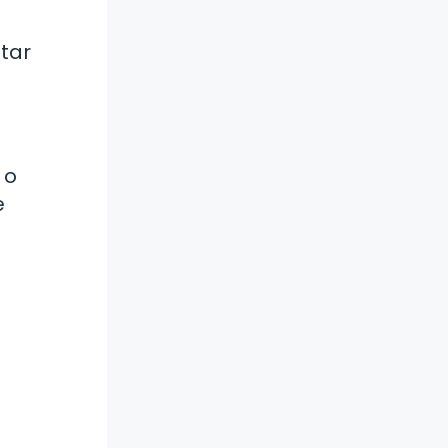
tar
 o
e