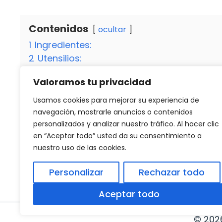
Contenidos
ocultar
1
Ingredientes:
2
Utensilios:
3
Preparación:
Valoramos tu privacidad
4
¡Disfruta y Comparte!
4.1
¿Puedo sustituir las galletas de vainilla
Usamos cookies para mejorar su experiencia de
4.2
¿Cuánto tiempo duran las bolitas de c
navegación, mostrarle anuncios o contenidos
personalizados y analizar nuestro tráfico. Al hacer clic
en “Aceptar todo” usted da su consentimiento a
nuestro uso de las cookies.
Categorías
Recetas
Descubre qué parte es el morro de cerdo y
Personalizar
Rechazar todo
Receta de menestra de verduras congelada en
Aceptar todo
© 202