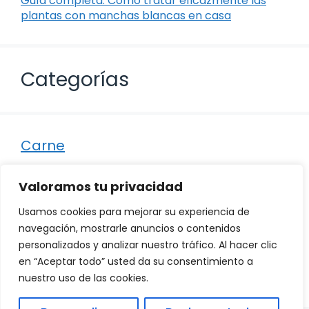
Guía completa: Cómo tratar eficazmente las
plantas con manchas blancas en casa
Categorías
Carne
Destacados
Valoramos tu privacidad
Marisco
Usamos cookies para mejorar su experiencia de
Otro
navegación, mostrarle anuncios o contenidos
personalizados y analizar nuestro tráfico. Al hacer clic
Pescado
en “Aceptar todo” usted da su consentimiento a
Recetas
nuestro uso de las cookies.