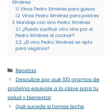
Ximénez
1.1
Vinos Pedro Ximénez para guisos
1.2
Vinos Pedro Ximénez para postres
2
Maridaje con vino Pedro Ximénez
2.1
¿Puedo sustituir otro vino por el
Pedro Ximénez al cocinar?
2.2
¿El vino Pedro Ximénez es apto
para veganos?
Categorías
Recetas
Descubre por qué 100 gramos de
proteína equivale a la clave para tu
salud y bienestar
Qué sucede si tomas leche