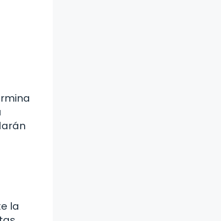
ermina
a
udarán
e la
tas