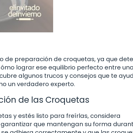
ceso de preparación de croquetas, ya que det
¿Cómo lograr ese equilibrio perfecto entre un
escubre algunos trucos y consejos que te ay
omo un verdadero experto.
ción de las Croquetas
s y estés listo para freírlas, considera
 garantizar que mantengan su forma durant
 se adhiera correctamente y que las croque