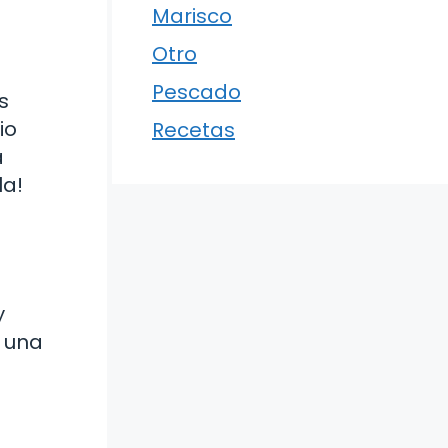
Marisco
Otro
Pescado
s
io
Recetas
a
la!
y
n una