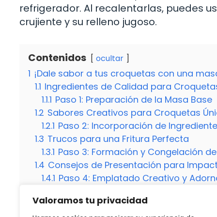
refrigerador. Al recalentarlas, puedes 
crujiente y su relleno jugoso.
Contenidos
ocultar
1
¡Dale sabor a tus croquetas con una masa
1.1
Ingredientes de Calidad para Croqueta
1.1.1
Paso 1: Preparación de la Masa Base
1.2
Sabores Creativos para Croquetas Ún
1.2.1
Paso 2: Incorporación de Ingredient
1.3
Trucos para una Fritura Perfecta
1.3.1
Paso 3: Formación y Congelación de
1.4
Consejos de Presentación para Impac
1.4.1
Paso 4: Emplatado Creativo y Adorno
2
¡Dudas Frecuentes!
Valoramos tu privacidad
2.1
¿Puedo congelar las croquetas antes de