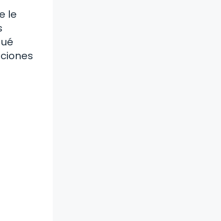
e le
s
qué
aciones