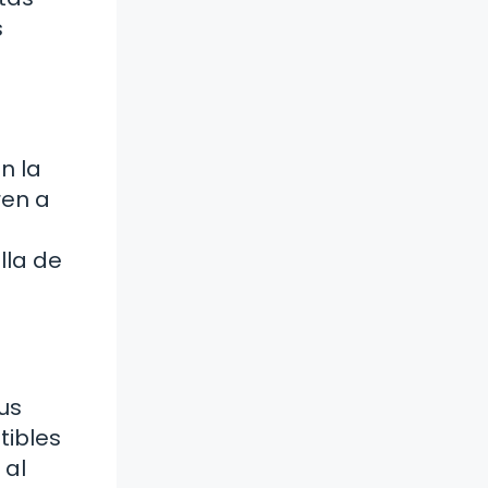
s
n la
ren a
lla de
us
tibles
 al