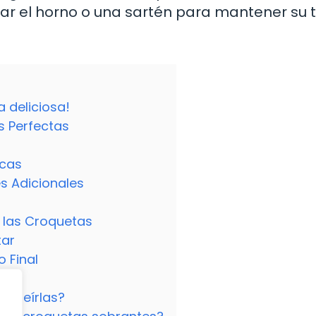
usar el horno o una sartén para mantener su 
 deliciosa!
s Perfectas
icas
es Adicionales
 las Croquetas
tar
 Final
 freírlas?