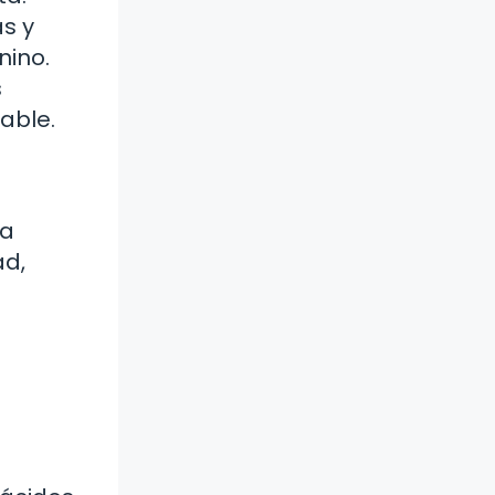
s y
nino.
s
able.
na
ad,