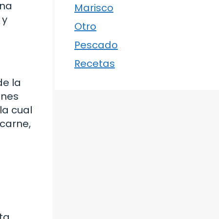
una
Marisco
 y
Otro
Pescado
Recetas
de la
unes
la cual
 carne,
ta.