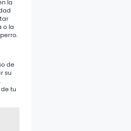
en la
idad
tar
 o la
perro.
so de
r su
,
 de tu