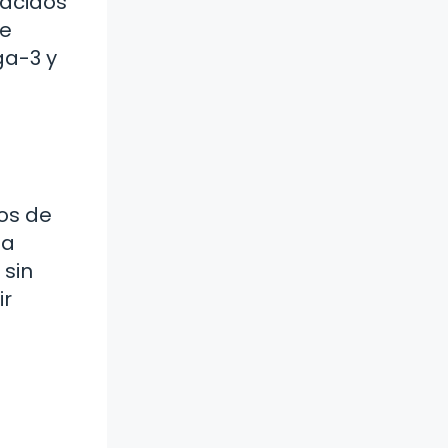
 ácidos
je
ga-3 y
os de
la
 sin
ir