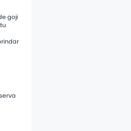
e goji
 tu
brindar
bserva