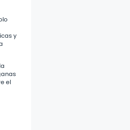
olo
icas y
a
la
eganas
e el