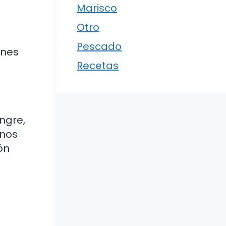
Marisco
Otro
Pescado
ones
Recetas
ngre,
unos
ón