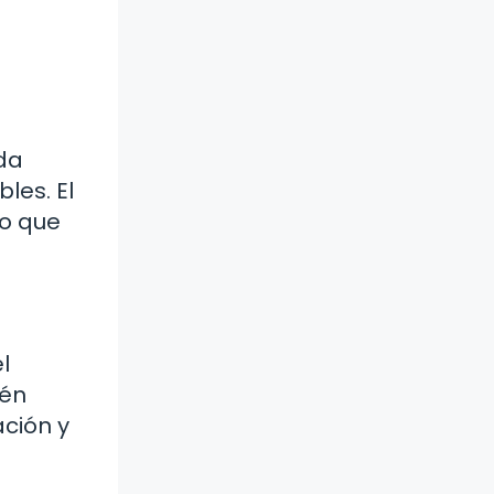
ida
les. El
lo que
l
ién
ación y