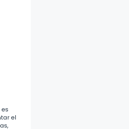
 es
tar el
as,