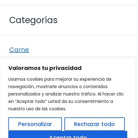
Categorías
Carne
Destacados
Valoramos tu privacidad
Marisco
Usamos cookies para mejorar su experiencia de
Otro
navegación, mostrarle anuncios o contenidos
personalizados y analizar nuestro tráfico. Al hacer clic
Pescado
en “Aceptar todo” usted da su consentimiento a
Recetas
nuestro uso de las cookies.
Personalizar
Rechazar todo
© 2026
Política de Privacidad
.
|
Aviso Legal
|
Aceptar todo