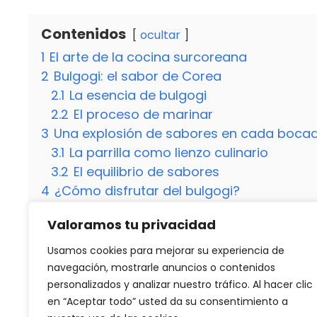
Contenidos
ocultar
1
El arte de la cocina surcoreana
2
Bulgogi: el sabor de Corea
2.1
La esencia de bulgogi
2.2
El proceso de marinar
3
Una explosión de sabores en cada boca
3.1
La parrilla como lienzo culinario
3.2
El equilibrio de sabores
4
¿Cómo disfrutar del bulgogi?
4.1
Acompañamientos tradicionales
Valoramos tu privacidad
4.2
Vino de arroz para maridar
4.3
¿Es el bulgogi picante?
Usamos cookies para mejorar su experiencia de
4.4
¿Se puede preparar bulgogi con otros
navegación, mostrarle anuncios o contenidos
personalizados y analizar nuestro tráfico. Al hacer clic
en “Aceptar todo” usted da su consentimiento a