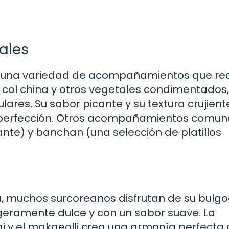
ales
con una variedad de acompañamientos que re
e col china y otros vegetales condimentados,
es. Su sabor picante y su textura crujient
la perfección. Otros acompañamientos comun
ante) y banchan (una selección de platillos
a, muchos surcoreanos disfrutan de su bulgo
ligeramente dulce y con un sabor suave. La
i y el makgeolli crea una armonía perfecta