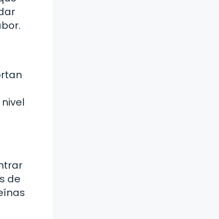
adar
bor.
ortan
nivel
ntrar
as de
eínas