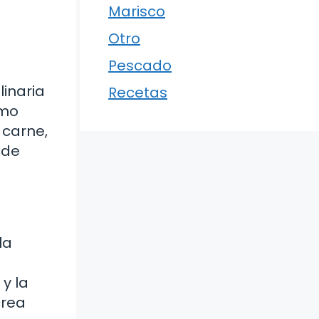
Marisco
Otro
Pescado
linaria
Recetas
omo
 carne,
 de
la
y la
crea