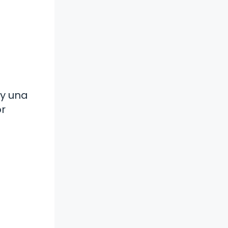
l
 y una
or