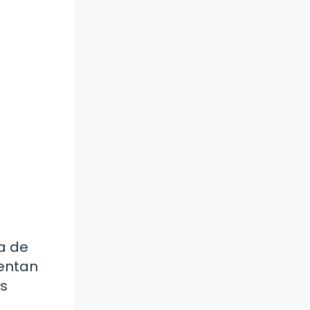
a
a de
entan
os