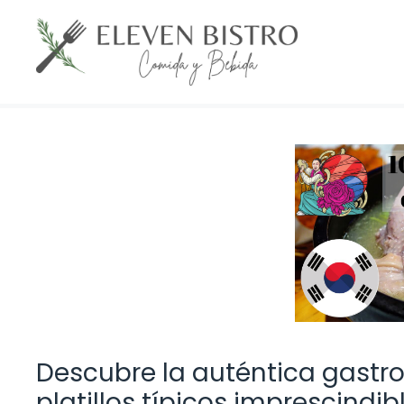
Saltar
al
contenido
Descubre la auténtica gastro
platillos típicos imprescindib