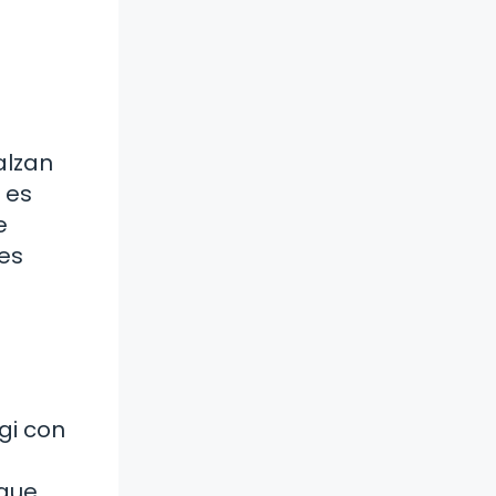
alzan
 es
e
es
gi con
 que