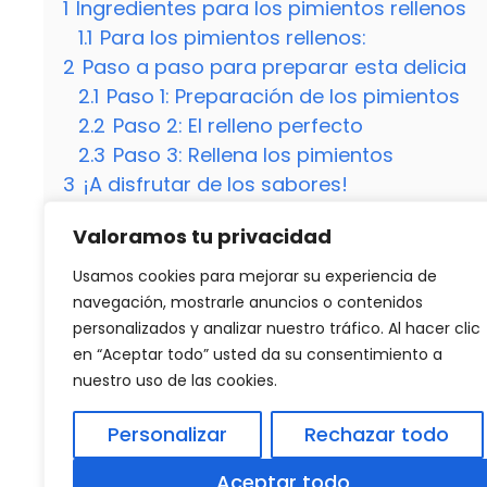
1
Ingredientes para los pimientos rellenos
1.1
Para los pimientos rellenos:
2
Paso a paso para preparar esta delicia
2.1
Paso 1: Preparación de los pimientos
2.2
Paso 2: El relleno perfecto
2.3
Paso 3: Rellena los pimientos
3
¡A disfrutar de los sabores!
3.1
¡Consejo extra!
Valoramos tu privacidad
3.2
¿Puedo usar otro tipo de morcilla par
3.3
¿Se pueden preparar los pimientos rel
Usamos cookies para mejorar su experiencia de
3.4
¿Qué acompañamiento recomiendas p
navegación, mostrarle anuncios o contenidos
personalizados y analizar nuestro tráfico. Al hacer clic
en “Aceptar todo” usted da su consentimiento a
nuestro uso de las cookies.
Categorías
Recetas
Receta fácil: Cómo cocinar gallo a la pla
Personalizar
Rechazar todo
Receta fácil: Cómo hacer pollo rebozado c
Aceptar todo