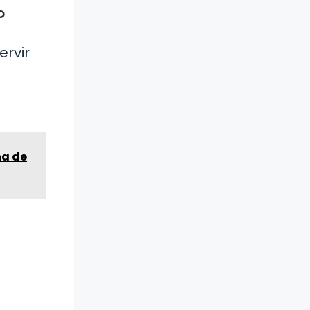
?
ervir
na de