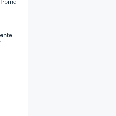
 horno
mente
y