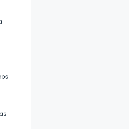
a
nos
nas