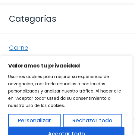
Categorías
Carne
Destacados
Valoramos tu privacidad
Marisco
Usamos cookies para mejorar su experiencia de
Otro
navegación, mostrarle anuncios o contenidos
personalizados y analizar nuestro tráfico. Al hacer clic
Pescado
en “Aceptar todo” usted da su consentimiento a
Recetas
nuestro uso de las cookies.
Personalizar
Rechazar todo
© 2026
Política de Privacidad
.
|
Aviso Legal
|
Aceptar todo