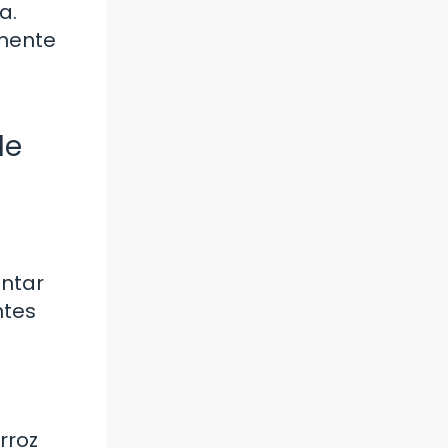
a.
amente
de
entar
ntes
rroz