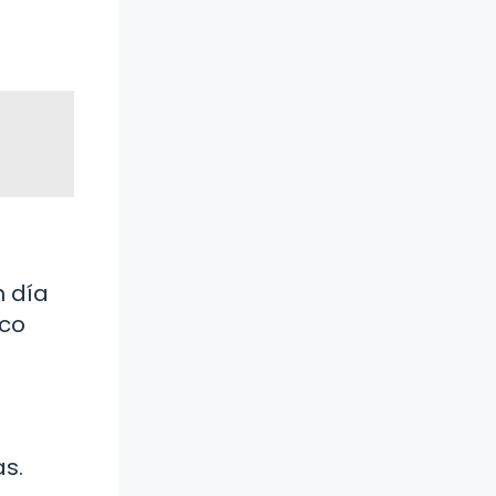
n día
oco
as.