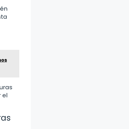
tén
sta
nos
duras
 el
ras