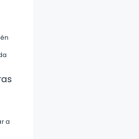
ién
ada
ras
ar a