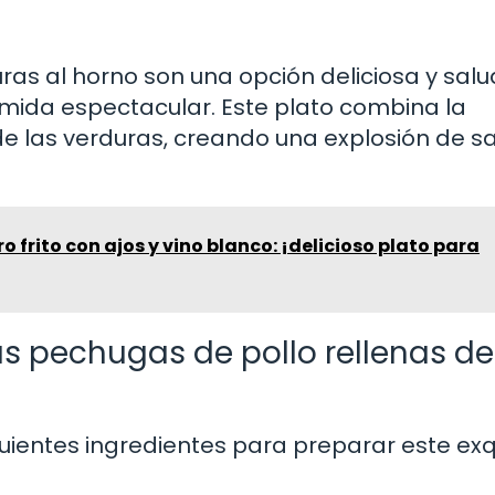
ras al horno son una opción deliciosa y sal
omida espectacular. Este plato combina la
 de las verduras, creando una explosión de 
 frito con ajos y vino blanco: ¡delicioso plato para
as pechugas de pollo rellenas de
guientes ingredientes para preparar este exq