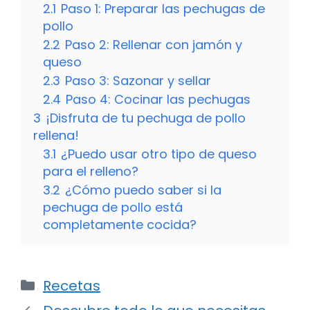
2.1
Paso 1: Preparar las pechugas de
pollo
2.2
Paso 2: Rellenar con jamón y
queso
2.3
Paso 3: Sazonar y sellar
2.4
Paso 4: Cocinar las pechugas
3
¡Disfruta de tu pechuga de pollo
rellena!
3.1
¿Puedo usar otro tipo de queso
para el relleno?
3.2
¿Cómo puedo saber si la
pechuga de pollo está
completamente cocida?
Categorías
Recetas