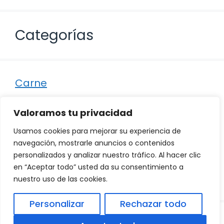
Categorías
Carne
Destacados
Valoramos tu privacidad
Marisco
Usamos cookies para mejorar su experiencia de
Otro
navegación, mostrarle anuncios o contenidos
personalizados y analizar nuestro tráfico. Al hacer clic
Pescado
en “Aceptar todo” usted da su consentimiento a
Recetas
nuestro uso de las cookies.
Personalizar
Rechazar todo
© 2026
Política de Privacidad
.
|
Aviso Legal
|