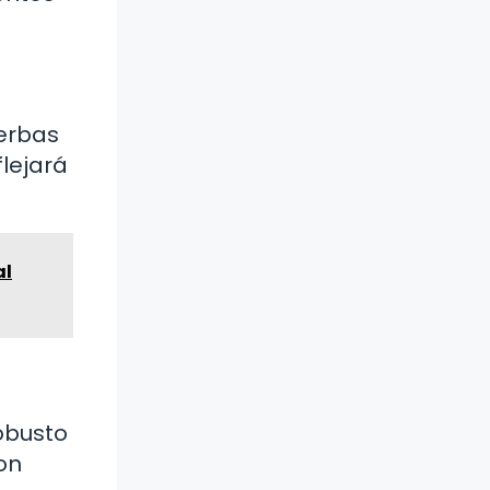
ierbas
flejará
al
obusto
on