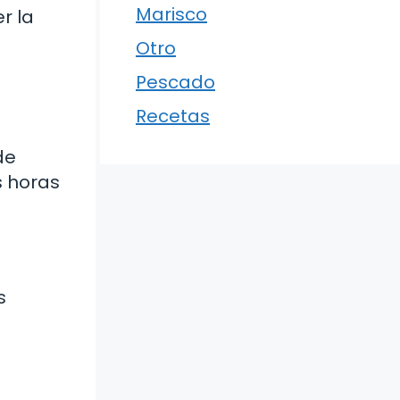
Marisco
r la
Otro
Pescado
Recetas
de
s horas
s