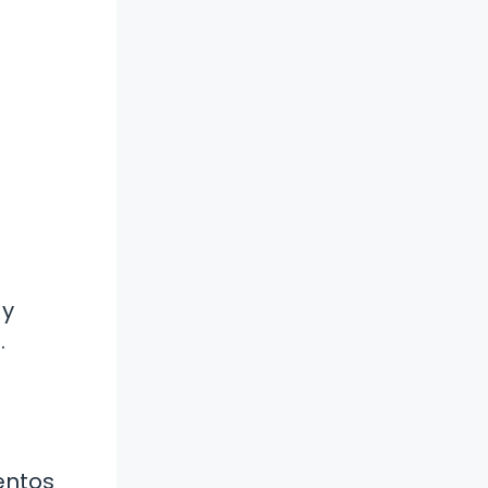
 y
.
entos