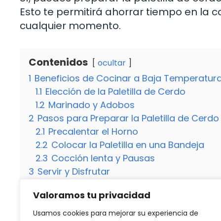
Esto te permitirá ahorrar tiempo en la c
cualquier momento.
Contenidos
ocultar
1
Beneficios de Cocinar a Baja Temperatur
1.1
Elección de la Paletilla de Cerdo
1.2
Marinado y Adobos
2
Pasos para Preparar la Paletilla de Cerdo
2.1
Precalentar el Horno
2.2
Colocar la Paletilla en una Bandeja
2.3
Cocción lenta y Pausas
3
Servir y Disfrutar
3.1
Presentación y Decoración
Valoramos tu privacidad
3.2
Maridaje Perfecto
3.3
¿Cuánto tiempo lleva cocinar la palet
Usamos cookies para mejorar su experiencia de