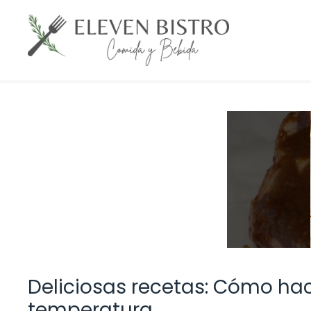
Saltar
al
contenido
Deliciosas recetas: Cómo hace
temperatura