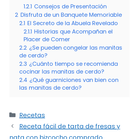
1.2.1
Consejos de Presentación
2
Disfruta de un Banquete Memoriable
2.1
El Secreto de la Abuela Revelado
2.1.1
Historias que Acompañan el
Placer de Comer
2.2
¿Se pueden congelar las manitas
de cerdo?
2.3
¿Cuánto tiempo se recomienda
cocinar las manitas de cerdo?
2.4
¿Qué guarniciones van bien con
las manitas de cerdo?
Categorías
Recetas
Receta fácil de tarta de fresas y
nata con bizcocho comprado