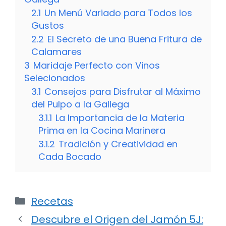
2.1
Un Menú Variado para Todos los
Gustos
2.2
El Secreto de una Buena Fritura de
Calamares
3
Maridaje Perfecto con Vinos
Selecionados
3.1
Consejos para Disfrutar al Máximo
del Pulpo a la Gallega
3.1.1
La Importancia de la Materia
Prima en la Cocina Marinera
3.1.2
Tradición y Creatividad en
Cada Bocado
Categorías
Recetas
Descubre el Origen del Jamón 5J: