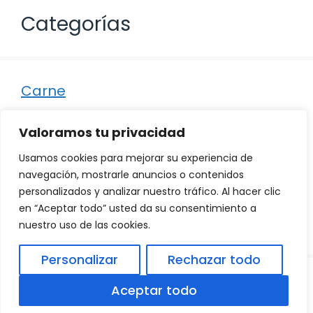
Categorías
Carne
Destacados
Valoramos tu privacidad
Marisco
Usamos cookies para mejorar su experiencia de
Otro
navegación, mostrarle anuncios o contenidos
personalizados y analizar nuestro tráfico. Al hacer clic
Pescado
en “Aceptar todo” usted da su consentimiento a
Recetas
nuestro uso de las cookies.
Personalizar
Rechazar todo
© 2026
Política de Privacidad
.
|
Aviso Legal
|
Aceptar todo
Política de Cookies