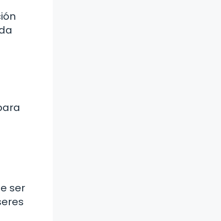
ción
ada
a
 para
e ser
seres