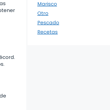
ras
Marisco
btener
Otro
Pescado
Recetas
écord.
s.
 de