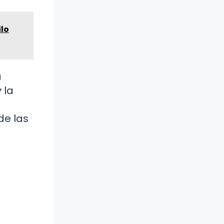
ilo
a
 la
de las