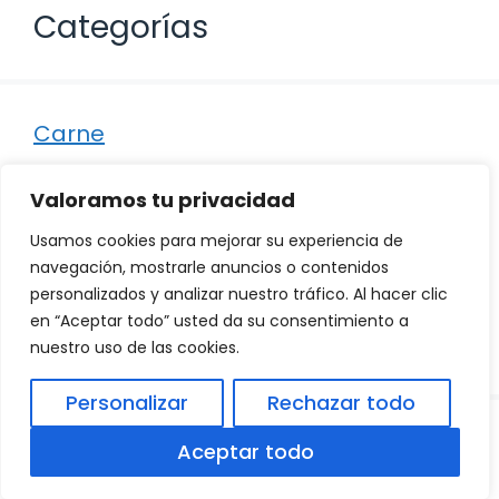
Categorías
Carne
Destacados
Valoramos tu privacidad
Marisco
Usamos cookies para mejorar su experiencia de
Otro
navegación, mostrarle anuncios o contenidos
personalizados y analizar nuestro tráfico. Al hacer clic
Pescado
en “Aceptar todo” usted da su consentimiento a
Recetas
nuestro uso de las cookies.
Personalizar
Rechazar todo
© 2026
Política de Privacidad
.
|
Aviso Legal
|
Aceptar todo
Política de Cookies