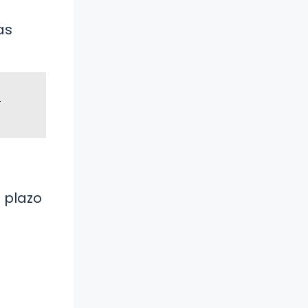
as
o
 plazo