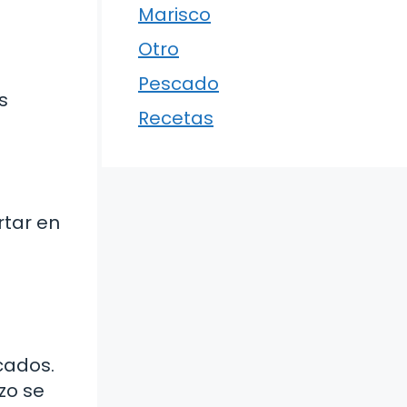
Marisco
Otro
Pescado
s
Recetas
rtar en
icados.
zo se