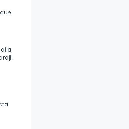
 que
olla
rejil
sta