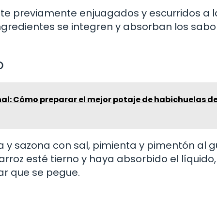
ote previamente enjuagados y escurridos a la
ngredientes se integren y absorban los sabo
o
al: Cómo preparar el mejor potaje de habichuelas de
lla y sazona con sal, pimienta y pimentón al g
rroz esté tierno y haya absorbido el líquido,
ar que se pegue.