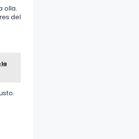
 olla.
res del
 la
usto.