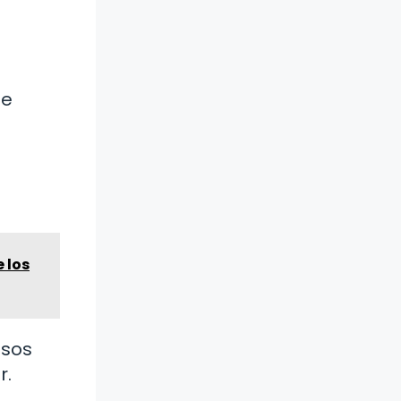
se
e los
isos
r.