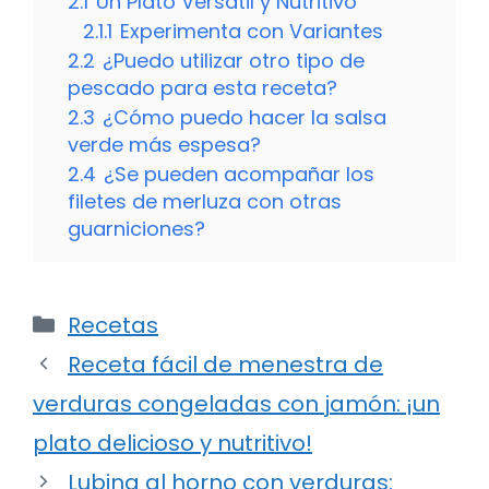
2.1
Un Plato Versátil y Nutritivo
2.1.1
Experimenta con Variantes
2.2
¿Puedo utilizar otro tipo de
pescado para esta receta?
2.3
¿Cómo puedo hacer la salsa
verde más espesa?
2.4
¿Se pueden acompañar los
filetes de merluza con otras
guarniciones?
Categorías
Recetas
Receta fácil de menestra de
verduras congeladas con jamón: ¡un
plato delicioso y nutritivo!
Lubina al horno con verduras: