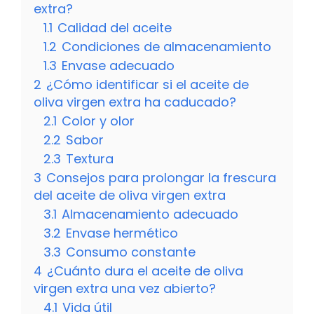
extra?
1.1
Calidad del aceite
1.2
Condiciones de almacenamiento
1.3
Envase adecuado
2
¿Cómo identificar si el aceite de
oliva virgen extra ha caducado?
2.1
Color y olor
2.2
Sabor
2.3
Textura
3
Consejos para prolongar la frescura
del aceite de oliva virgen extra
3.1
Almacenamiento adecuado
3.2
Envase hermético
3.3
Consumo constante
4
¿Cuánto dura el aceite de oliva
virgen extra una vez abierto?
4.1
Vida útil