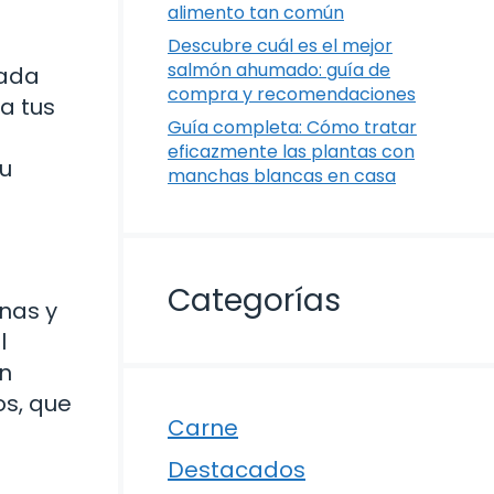
alimento tan común
Descubre cuál es el mejor
salmón ahumado: guía de
lada
compra y recomendaciones
a tus
Guía completa: Cómo tratar
eficazmente las plantas con
tu
manchas blancas en casa
Categorías
nas y
l
ón
os, que
Carne
Destacados