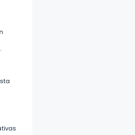
n
.
esta
a
ativas