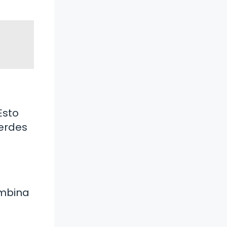
Esto
erdes
ombina