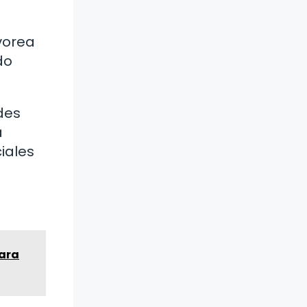
vorea
do
des
a
iales
para