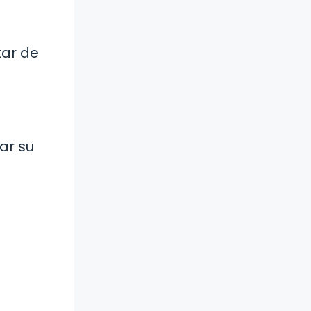
tar de
ar su