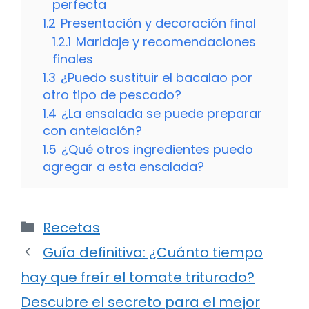
perfecta
1.2
Presentación y decoración final
1.2.1
Maridaje y recomendaciones
finales
1.3
¿Puedo sustituir el bacalao por
otro tipo de pescado?
1.4
¿La ensalada se puede preparar
con antelación?
1.5
¿Qué otros ingredientes puedo
agregar a esta ensalada?
Categorías
Recetas
Guía definitiva: ¿Cuánto tiempo
hay que freír el tomate triturado?
Descubre el secreto para el mejor