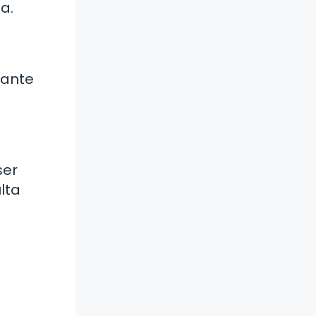
a.
tante
ser
lta