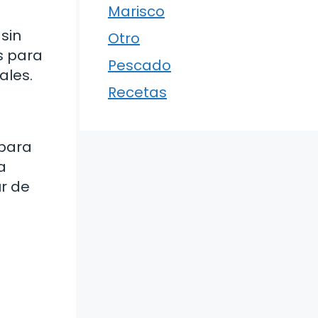
Marisco
sin
Otro
s para
Pescado
ales.
Recetas
 para
a
r de