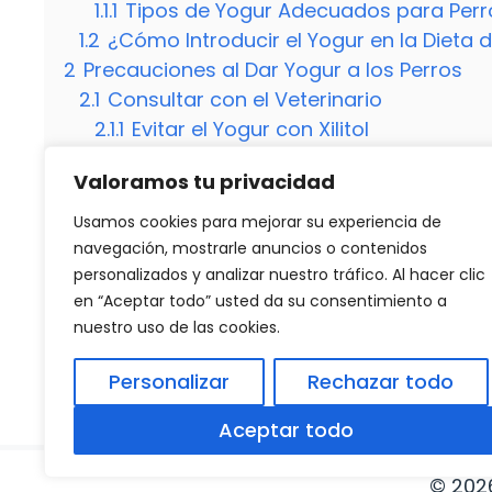
1.1.1
Tipos de Yogur Adecuados para Perr
1.2
¿Cómo Introducir el Yogur en la Dieta d
2
Precauciones al Dar Yogur a los Perros
2.1
Consultar con el Veterinario
2.1.1
Evitar el Yogur con Xilitol
2.2
Observar Signos de Intolerancia
Valoramos tu privacidad
2.3
¿Con qué frecuencia puedo darle yogu
2.4
¿Puedo darle yogur a un cachorro?
Usamos cookies para mejorar su experiencia de
2.5
¿El yogur sustituye a los probióticos 
navegación, mostrarle anuncios o contenidos
personalizados y analizar nuestro tráfico. Al hacer clic
en “Aceptar todo” usted da su consentimiento a
nuestro uso de las cookies.
Categorías
Destacados
Descubre por cuánto tiempo debes congelar
Personalizar
Rechazar todo
Descubre todo sobre la recolección de la 
Aceptar todo
© 202