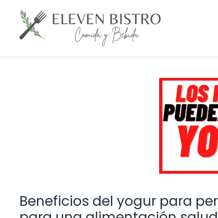
Saltar
al
contenido
Beneficios del yogur para per
para una alimentación salu