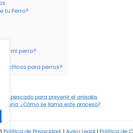
os
e tu Perro?
r a mi perro?
específicos para perros?
 el pescado para prevenir el anisakis
aceituna: ¿Cómo se llama este proceso?
6
Política de Privacidad
.
|
Aviso Legal
|
Política de 