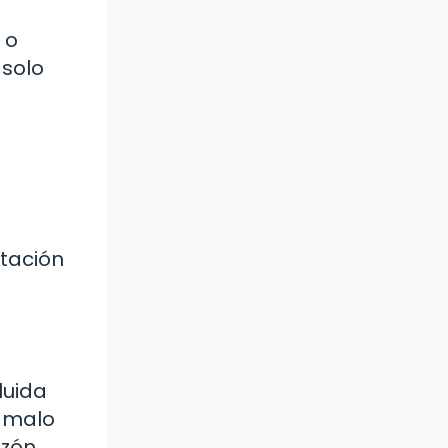
 o
 solo
ntación
luida
s malo
zón.