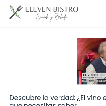
Saltar
al
contenido
Descubre la verdad: ¿El vino 
que necesitas saber