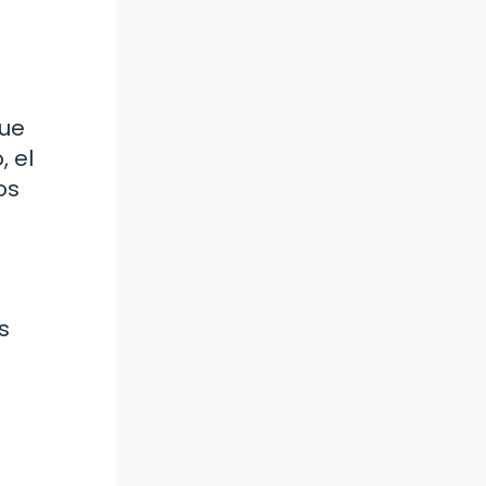
que
, el
os
s
n