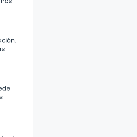
unos
ación.
as
uede
s