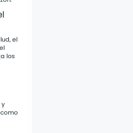
el
ud, el
el
a los
 y
, como