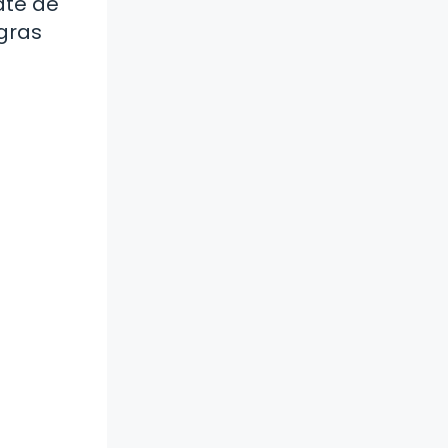
ate de
agras