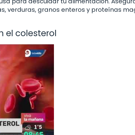
usa para descuidar tu alimentación. Asegúr
utas, verduras, granos enteros y proteínas m
 el colesterol