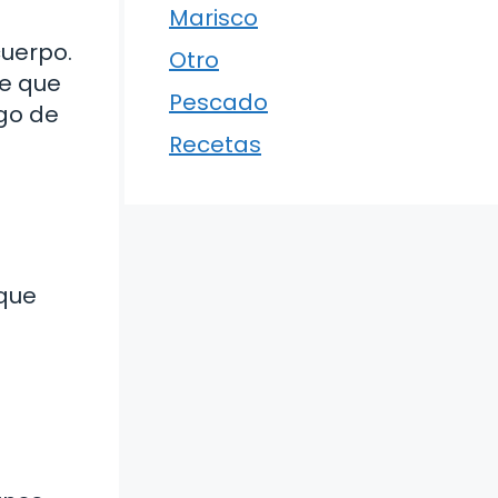
Marisco
cuerpo.
Otro
re que
Pescado
sgo de
Recetas
 que