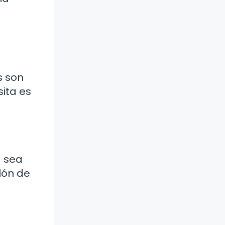
s son
ita es
a sea
lón de