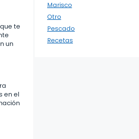
Marisco
Otro
 que te
Pescado
nte
Recetas
en un
ra
 en el
nación