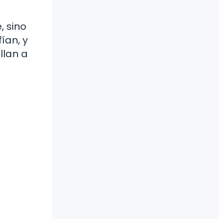
 sino
ían, y
llan a