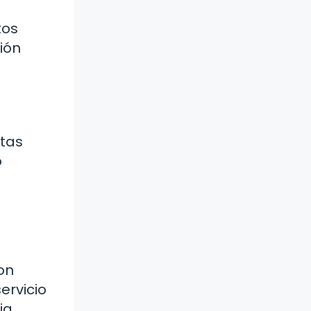
tos
ión
itas
o
con
ervicio
ia