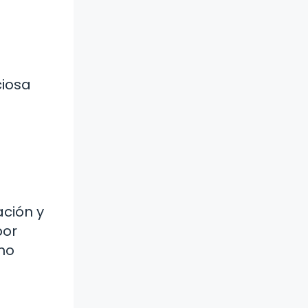
ciosa
ación y
por
ino