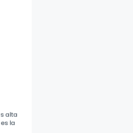
s alta
 es la