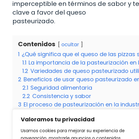
imperceptible en términos de sabor y te
clave a favor del queso
pasteurizado.
Contenidos
ocultar
1
¿Qué significa que el queso de las pizzas
1.1
La importancia de la pasteurización en l
1.2
Variedades de queso pasteurizado utili
2
Beneficios de usar queso pasteurizado en
2.1
Seguridad alimentaria
2.2
Consistencia y sabor
3
El proceso de pasteurización en la indust
3.1
Pasteurización del queso
Valoramos tu privacidad
3.1.1
Temperaturas y tiempos
3.2
¿El queso pasteurizado pierde nutrien
Usamos cookies para mejorar su experiencia de
3.3
¿Se puede distinguir el queso pasteur
navegación, mostrarle anuncios o contenidos