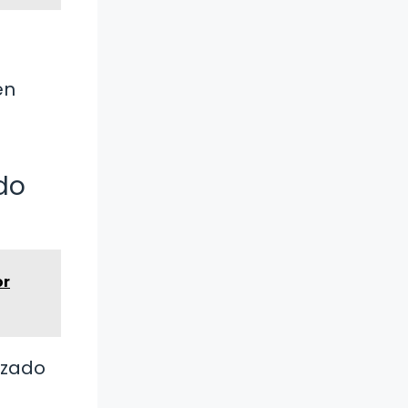
en
do
or
izado