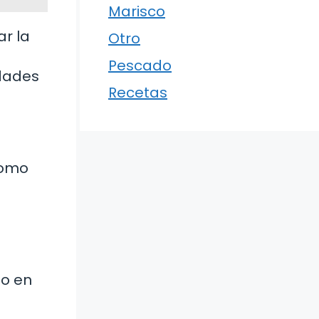
Marisco
ar la
Otro
Pescado
edades
Recetas
como
to en