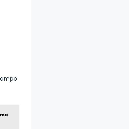
tiempo
orma