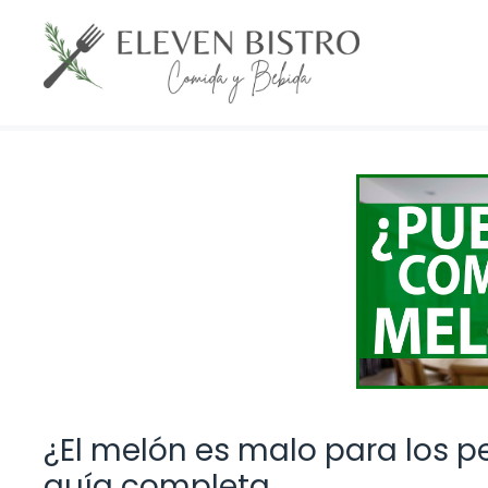
Saltar
al
contenido
¿El melón es malo para los p
guía completa