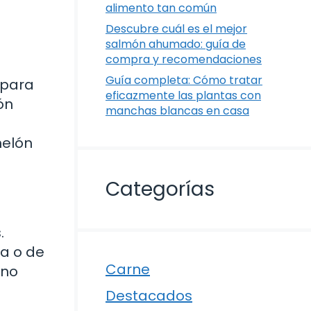
alimento tan común
Descubre cuál es el mejor
salmón ahumado: guía de
compra y recomendaciones
Guía completa: Cómo tratar
 para
eficazmente las plantas con
ón
manchas blancas en casa
melón
Categorías
.
ia o de
Carne
 no
Destacados