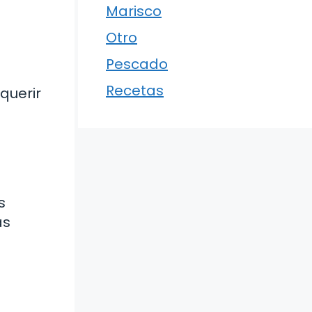
Marisco
Otro
Pescado
Recetas
querir
s
as
s