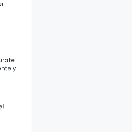
er
úrate
nte y
el