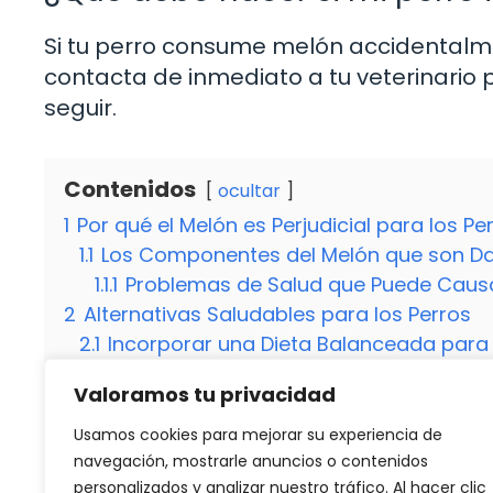
Si tu perro consume melón accidentalm
contacta de inmediato a tu veterinario 
seguir.
Contenidos
ocultar
1
Por qué el Melón es Perjudicial para los Pe
1.1
Los Componentes del Melón que son Dañ
1.1.1
Problemas de Salud que Puede Causar
2
Alternativas Saludables para los Perros
2.1
Incorporar una Dieta Balanceada para 
2.1.1
Consejos para Mantener a tu Perro S
Valoramos tu privacidad
2.2
¿Pueden los perros comer melón en 
2.3
¿Qué debo hacer si mi perro ingiere 
Usamos cookies para mejorar su experiencia de
navegación, mostrarle anuncios o contenidos
personalizados y analizar nuestro tráfico. Al hacer clic