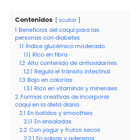
Contenidos
ocultar
1
Beneficios del caqui para las
personas con diabetes
1.1
Índice glucémico moderado
1.1.1
Rico en fibra
1.2
Alto contenido de antioxidantes
1.2.1
Regula el tránsito intestinal
1.3
Bajo en calorías
1.3.1
Rico en vitaminas y minerales
2
Formas creativas de incorporar
caqui en la dieta diaria
2.1
En batidos y smoothies
2.1.1
En ensaladas
2.2
Con yogur y frutos secos
2.2.1
En salsas y aderezos