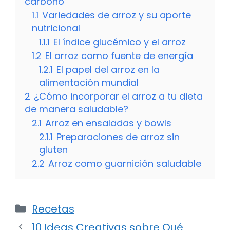
carbono
1.1
Variedades de arroz y su aporte
nutricional
1.1.1
El índice glucémico y el arroz
1.2
El arroz como fuente de energía
1.2.1
El papel del arroz en la
alimentación mundial
2
¿Cómo incorporar el arroz a tu dieta
de manera saludable?
2.1
Arroz en ensaladas y bowls
2.1.1
Preparaciones de arroz sin
gluten
2.2
Arroz como guarnición saludable
Categorías
Recetas
10 Ideas Creativas sobre Qué