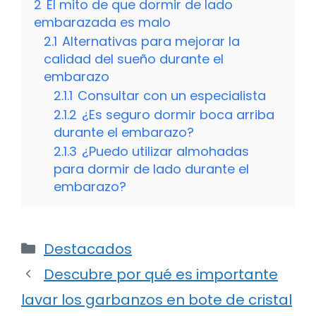
2
El mito de que dormir de lado
embarazada es malo
2.1
Alternativas para mejorar la
calidad del sueño durante el
embarazo
2.1.1
Consultar con un especialista
2.1.2
¿Es seguro dormir boca arriba
durante el embarazo?
2.1.3
¿Puedo utilizar almohadas
para dormir de lado durante el
embarazo?
Categorías
Destacados
Descubre por qué es importante
lavar los garbanzos en bote de cristal