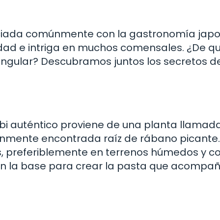
ociada comúnmente con la gastronomía jap
dad e intriga en muchos comensales. ¿De q
ingular? Descubramos juntos los secretos d
abi auténtico proviene de una planta llamad
nmente encontrada raíz de rábano picante.
s, preferiblemente en terrenos húmedos y c
on la base para crear la pasta que acompañ