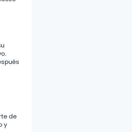
su
vo.
espués
rte de
o y