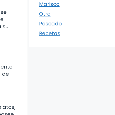
Marisco
 se
Otro
te
Pescado
a su
Recetas
mento
a de
latos,
 posee