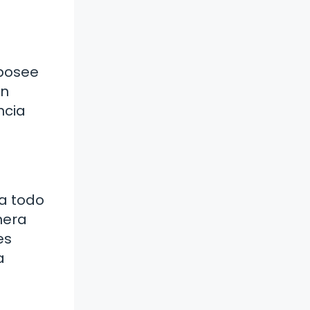
 posee
un
ncia
ra todo
nera
es
a