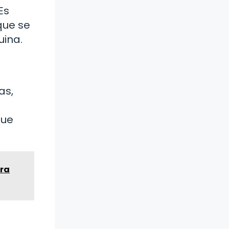
Es
que se
uina.
as,
que
ara