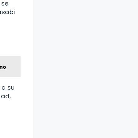
 se
asabi
ano
 a su
dad,