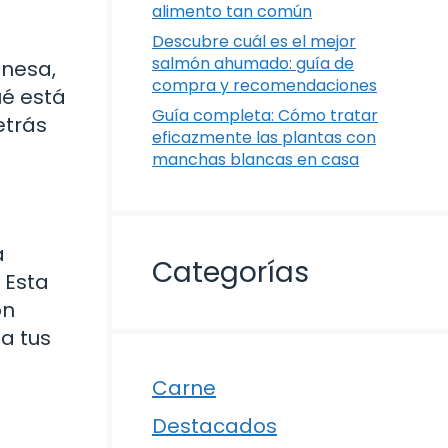
alimento tan común
Descubre cuál es el mejor
salmón ahumado: guía de
onesa,
compra y recomendaciones
ué está
Guía completa: Cómo tratar
etrás
eficazmente las plantas con
manchas blancas en casa
a
Categorías
 Esta
on
a tus
Carne
Destacados