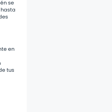
ién se
, hasta
ades
nte en
n
de tus