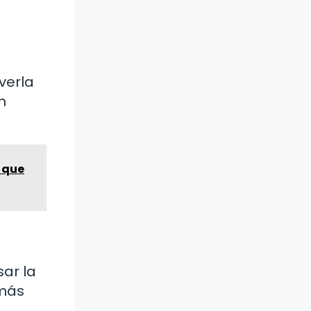
verla
n
e que
sar la
 más