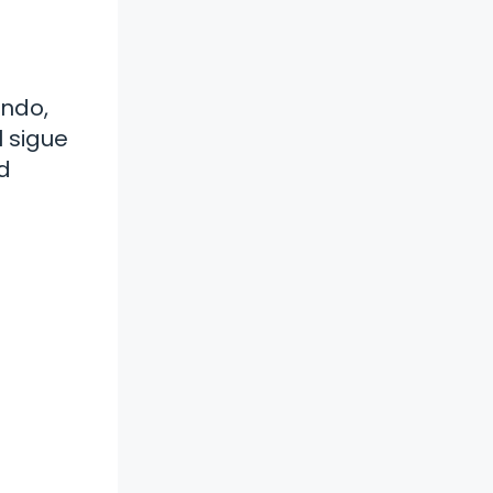
undo,
l sigue
d