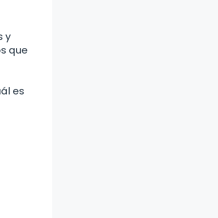
s y
os que
ál es