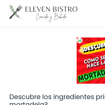
Saltar
al
contenido
Descubre los ingredientes pr
mortadela?