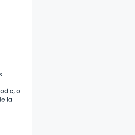
s
odio, o
e la