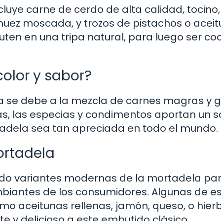
cluye carne de cerdo de alta calidad, tocino,
nuez moscada, y trozos de pistachos o aceit
ten en una tripa natural, para luego ser co
color y sabor?
ela se debe a la mezcla de carnes magras y 
más, las especias y condimentos aportan un 
tadela sea tan apreciada en todo el mundo.
ortadela
llado variantes modernas de la mortadela pa
ambiantes de los consumidores. Algunas de e
omo aceitunas rellenas, jamón, queso, o hier
e y delicioso a este embutido clásico.