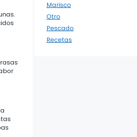
Marisco
unas.
Otro
cidos
Pescado
Recetas
grasas
sabor
ra
stas
bas