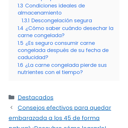
1.3
Condiciones ideales de
almacenamiento
1.3.1
Descongelación segura
1.4
¿Cómo saber cuándo desechar la
carne congelada?
1.5
¿Es seguro consumir carne
congelada después de su fecha de
caducidad?
1.6
¿La carne congelada pierde sus
nutrientes con el tiempo?
Categorías
Destacados
Consejos efectivos para quedar
embarazada a los 45 de forma