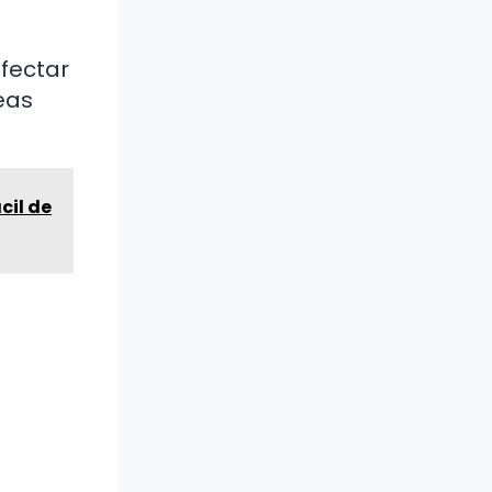
fectar
eas
cil de