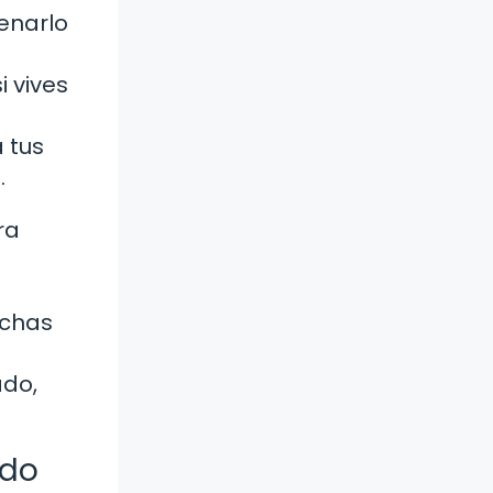
enarlo
 vives
 tus
.
ra
echas
ado,
ido