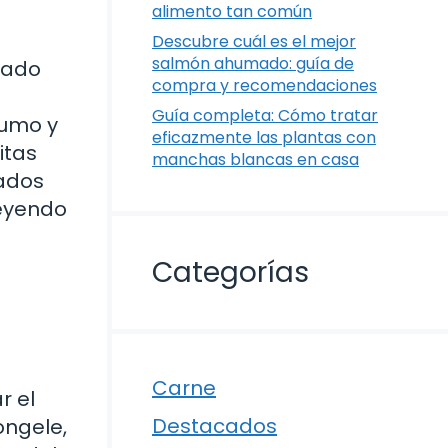
alimento tan común
Descubre cuál es el mejor
salmón ahumado: guía de
lado
compra y recomendaciones
Guía completa: Cómo tratar
sumo y
eficazmente las plantas con
itas
manchas blancas en casa
ados
leyendo
Categorías
Carne
r el
Destacados
ongele,