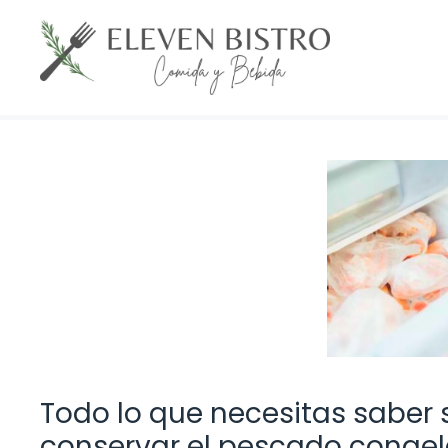
Saltar
al
contenido
Todo lo que necesitas saber
conservar el pescado conge