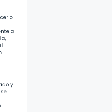
cerlo
ente a
ía,
el
n
ado y
 se
l