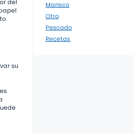
or del
Marisco
 papel
Otro
to
Pescado
Recetas
var su
 es
a
puede