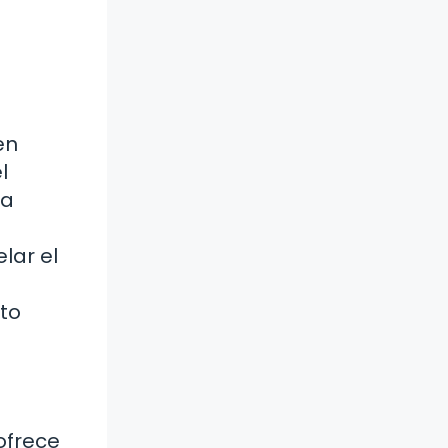
en
l
la
lar el
to
ofrece