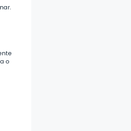
nar.
ente
sa o