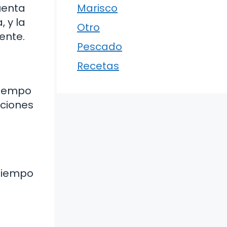
uenta
Marisco
, y la
Otro
ente.
Pescado
Recetas
tiempo
aciones
 tiempo