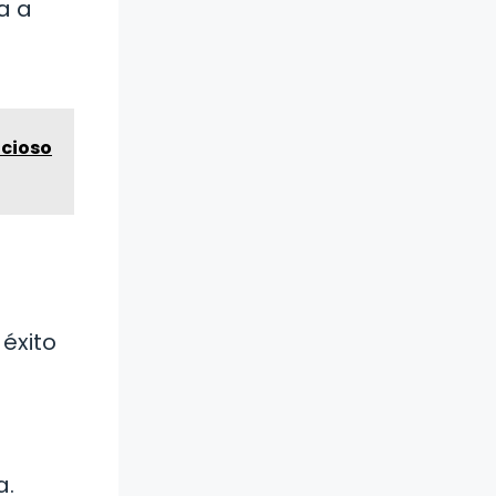
a a
icioso
 éxito
a.