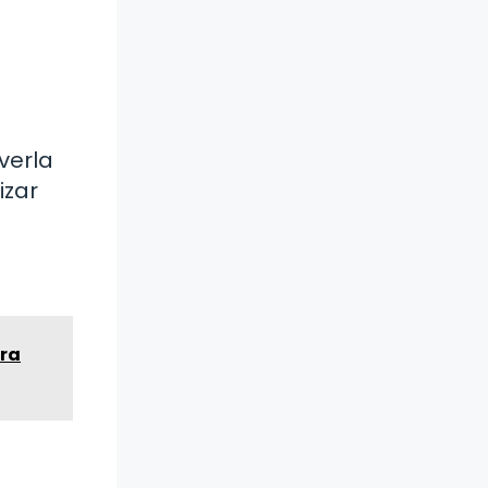
verla
izar
ara