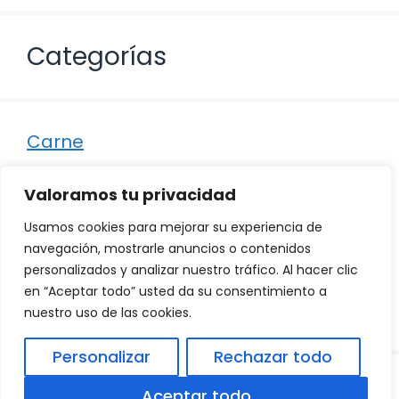
Categorías
Carne
Destacados
Valoramos tu privacidad
Marisco
Usamos cookies para mejorar su experiencia de
Otro
navegación, mostrarle anuncios o contenidos
personalizados y analizar nuestro tráfico. Al hacer clic
Pescado
en “Aceptar todo” usted da su consentimiento a
Recetas
nuestro uso de las cookies.
Personalizar
Rechazar todo
© 2026
Política de Privacidad
.
|
Aviso Legal
|
Aceptar todo