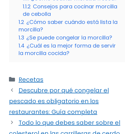
1.1.2
Consejos para cocinar morcilla
de cebolla
1.2
¿Cómo saber cuándo está lista la
morcilla?
1.3
¿Se puede congelar la morcilla?
1.4
¿Cuál es la mejor forma de servir
la morcilla cocida?
Categorías
Recetas
Descubre por qué congelar el
pescado es obligatorio en los
restaurantes: Guía completa
Todo lo que debes saber sobre el
colesterol en las carrilleras de cerdo