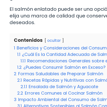
El salmón enlatado puede ser una opción
elija una marca de calidad que conserv
deseados.
Contenidos
ocultar
1
Beneficios y Consideraciones del Consu
1.1
¿Cuál Es la Cantidad Adecuada de Sal
1.1.1
Recomendaciones Generales sobre 
1.2
¿Puedes Consumir Salmón en Exceso?
2
Formas Saludables de Preparar Salmón
2.1
Recetas Rápidas y Nutritivas con Salm
2.1.1
Ensalada de Salmón y Aguacate
2.2
Errores Comunes al Cocinar Salmón
3
Impacto Ambiental del Consumo de Sal
3.1
Alternativas Sostenibles al Salmón Co