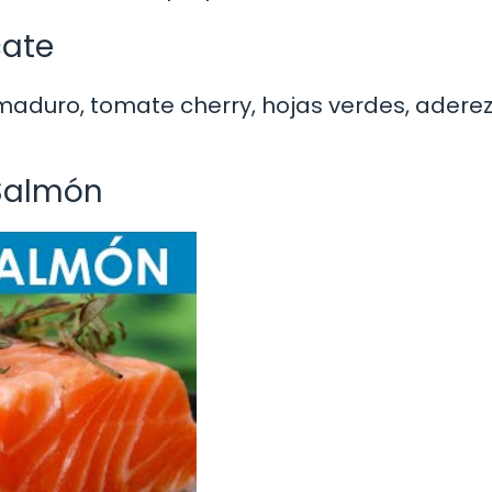
cate
maduro, tomate cherry, hojas verdes, adere
 Salmón