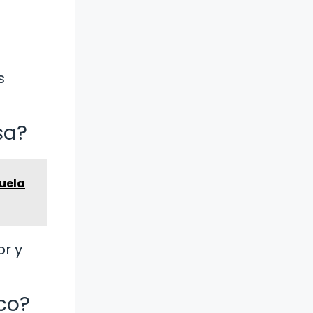
s
sa?
buela
or y
co?