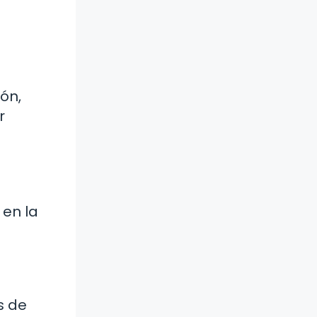
ón,
r
 en la
s de