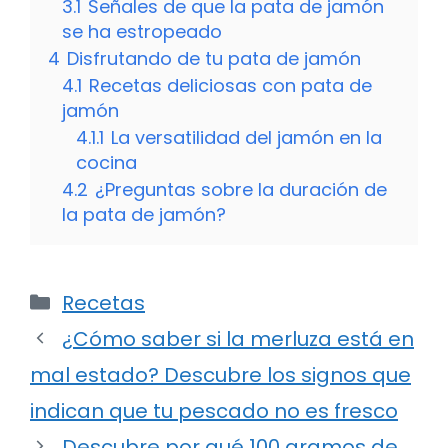
3.1
Señales de que la pata de jamón
se ha estropeado
4
Disfrutando de tu pata de jamón
4.1
Recetas deliciosas con pata de
jamón
4.1.1
La versatilidad del jamón en la
cocina
4.2
¿Preguntas sobre la duración de
la pata de jamón?
Categorías
Recetas
¿Cómo saber si la merluza está en
mal estado? Descubre los signos que
indican que tu pescado no es fresco
Descubre por qué 100 gramos de