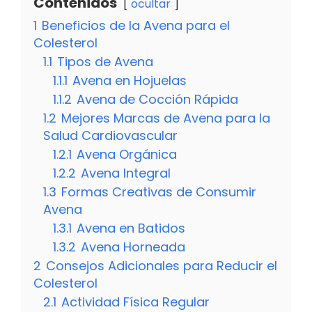
Contenidos
ocultar
1
Beneficios de la Avena para el
Colesterol
1.1
Tipos de Avena
1.1.1
Avena en Hojuelas
1.1.2
Avena de Cocción Rápida
1.2
Mejores Marcas de Avena para la
Salud Cardiovascular
1.2.1
Avena Orgánica
1.2.2
Avena Integral
1.3
Formas Creativas de Consumir
Avena
1.3.1
Avena en Batidos
1.3.2
Avena Horneada
2
Consejos Adicionales para Reducir el
Colesterol
2.1
Actividad Física Regular