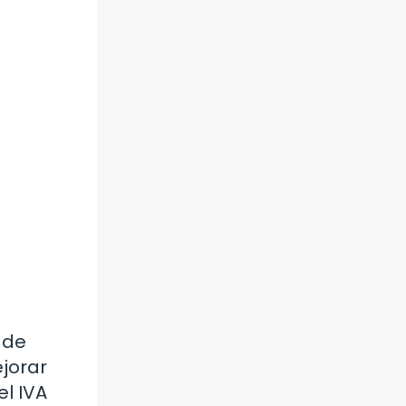
 de
ejorar
el IVA