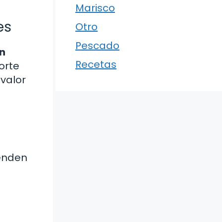
Marisco
es
Otro
Pescado
n
Recetas
orte
 valor
venden