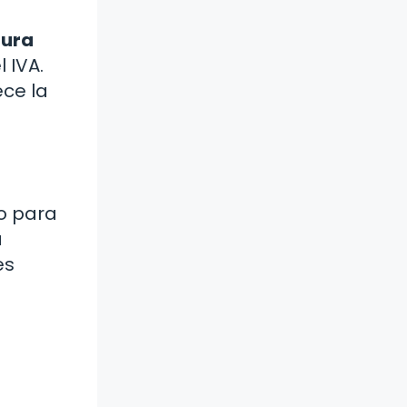
tura
 IVA.
ece la
to para
a
es