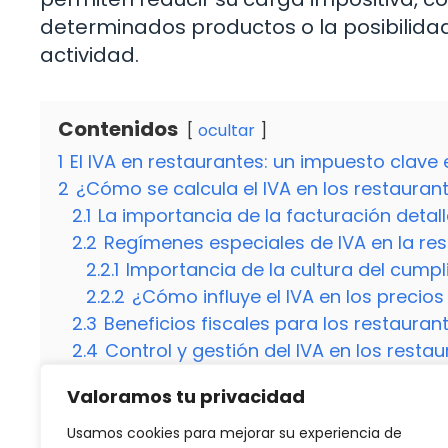
determinados productos o la posibilidad
actividad.
Contenidos
ocultar
1
El IVA en restaurantes: un impuesto clave
2
¿Cómo se calcula el IVA en los restauran
2.1
La importancia de la facturación detal
2.2
Regímenes especiales de IVA en la re
2.2.1
Importancia de la cultura del cumpl
2.2.2
¿Cómo influye el IVA en los precio
2.3
Beneficios fiscales para los restauran
2.4
Control y gestión del IVA en los resta
2.5
¿Por qué es importante la facturación
Valoramos tu privacidad
2.6
¿Cómo afecta el régimen de recargo d
2.7
¿Qué beneficios fiscales pueden obten
Usamos cookies para mejorar su experiencia de