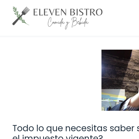
Saltar
al
contenido
Todo lo que necesitas saber s
el impuesto vigente?