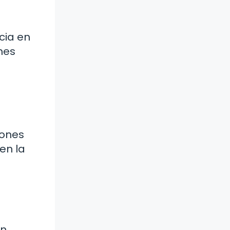
cia en
nes
iones
en la
en