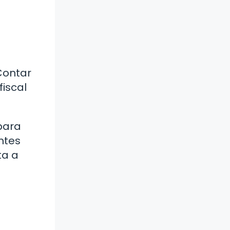
 Contar
fiscal
para
ntes
ta a