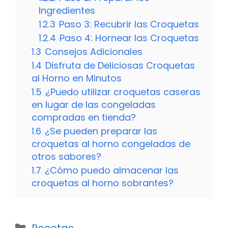
Ingredientes
1.2.3
Paso 3: Recubrir las Croquetas
1.2.4
Paso 4: Hornear las Croquetas
1.3
Consejos Adicionales
1.4
Disfruta de Deliciosas Croquetas
al Horno en Minutos
1.5
¿Puedo utilizar croquetas caseras
en lugar de las congeladas
compradas en tienda?
1.6
¿Se pueden preparar las
croquetas al horno congeladas de
otros sabores?
1.7
¿Cómo puedo almacenar las
croquetas al horno sobrantes?
Categorías
Recetas