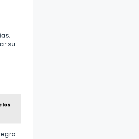
ías.
ar su
e los
 negro