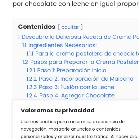
por chocolate con leche en igual proporc
Contenidos
ocultar
1
Descubre la Deliciosa Receta de Crema Pa
1.1
Ingredientes Necesarios:
1.1.1
Para la crema pastelera de chocolat
1.2
Pasos para Preparar la Crema Pastele
1.2.1
Paso 1: Preparación inicial
1.2.2
Paso 2: Incorporación de Maicena
1.2.3
Paso 3: Fusión con la Leche
1.2.4
Paso 4: Agregar Chocolate
1.2.5
Paso 5: Aromatizar y Salpimentar
Valoramos tu privacidad
1.3
¿Cómo Utilizar la Crema Pastelera de 
1.3.1
¿Se Puede Conservar la Crema Past
Usamos cookies para mejorar su experiencia de
1.3.2
¿Puedo Utilizar Chocolate con Lech
navegación, mostrarle anuncios o contenidos
personalizados y analizar nuestro tráfico. Al hacer clic