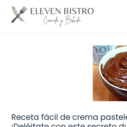
Saltar
al
contenido
Receta fácil de crema pastel
¡Deléitate con este secreto d