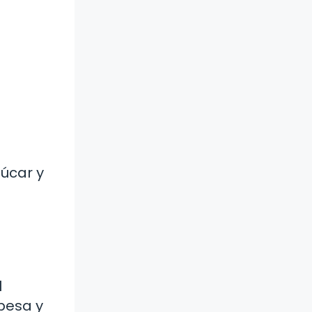
zúcar y
l
pesa y