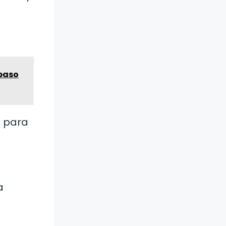
 paso
n para
a