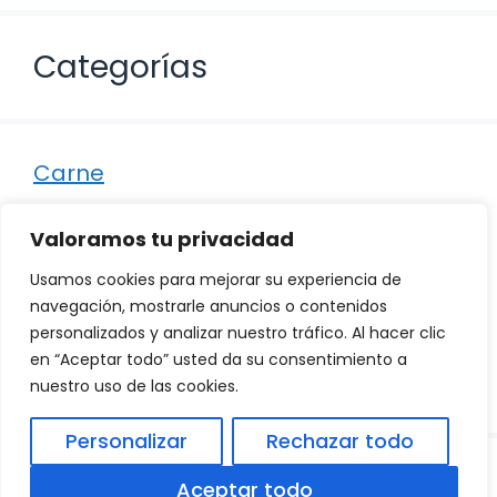
Categorías
Carne
Destacados
Valoramos tu privacidad
Marisco
Usamos cookies para mejorar su experiencia de
Otro
navegación, mostrarle anuncios o contenidos
personalizados y analizar nuestro tráfico. Al hacer clic
Pescado
en “Aceptar todo” usted da su consentimiento a
Recetas
nuestro uso de las cookies.
Personalizar
Rechazar todo
© 2026
Política de Privacidad
.
|
Aviso Legal
|
Aceptar todo