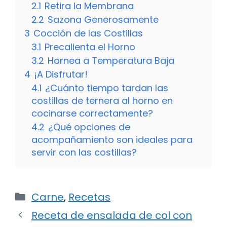
2.1
Retira la Membrana
2.2
Sazona Generosamente
3
Cocción de las Costillas
3.1
Precalienta el Horno
3.2
Hornea a Temperatura Baja
4
¡A Disfrutar!
4.1
¿Cuánto tiempo tardan las
costillas de ternera al horno en
cocinarse correctamente?
4.2
¿Qué opciones de
acompañamiento son ideales para
servir con las costillas?
Categorías
Carne
,
Recetas
Receta de ensalada de col con