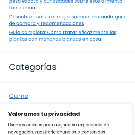
peso exacto y curiosidades sobre este alimento
tan común
Descubre cuál es el mejor salmón ahumado: guía
de compra y recomendaciones
Guía completa: Cómo tratar eficazmente las
plantas con manchas blancas en casa
Categorías
Carne
Destacados
Valoramos tu privacidad
Marisco
Usamos cookies para mejorar su experiencia de
Otro
navegación, mostrarle anuncios o contenidos