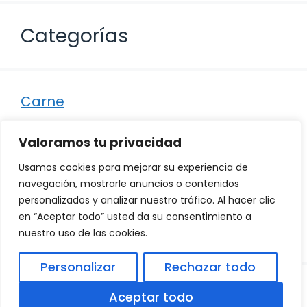
Categorías
Carne
Destacados
Valoramos tu privacidad
Marisco
Usamos cookies para mejorar su experiencia de
Otro
navegación, mostrarle anuncios o contenidos
personalizados y analizar nuestro tráfico. Al hacer clic
Pescado
en “Aceptar todo” usted da su consentimiento a
Recetas
nuestro uso de las cookies.
Personalizar
Rechazar todo
© 2026
Política de Privacidad
.
|
Aviso Legal
|
Aceptar todo
Política de Cookies