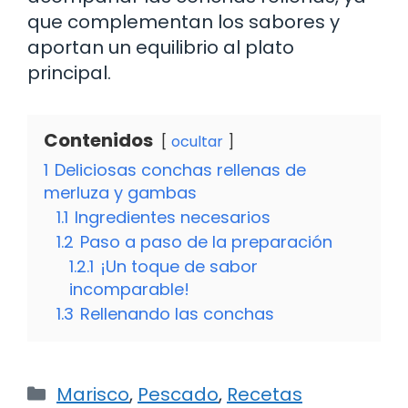
que complementan los sabores y
aportan un equilibrio al plato
principal.
Contenidos
ocultar
1
Deliciosas conchas rellenas de
merluza y gambas
1.1
Ingredientes necesarios
1.2
Paso a paso de la preparación
1.2.1
¡Un toque de sabor
incomparable!
1.3
Rellenando las conchas
Categorías
Marisco
,
Pescado
,
Recetas