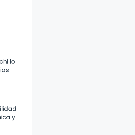
hillo
ias
ilidad
ica y