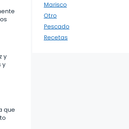
.
Marisco
mente
Otro
bos
Pescado
Recetas
z y
 y
ja que
sto