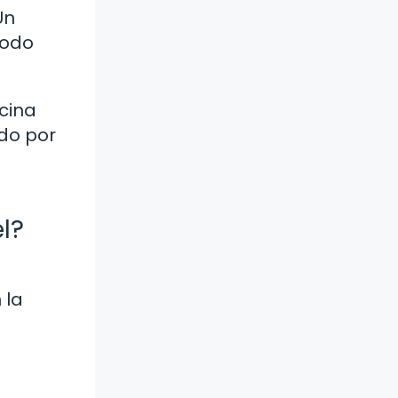
Un
todo
cina
ndo por
el?
 la