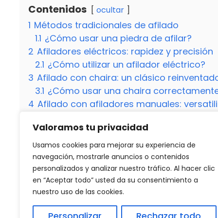
Contenidos
ocultar
1
Métodos tradicionales de afilado
1.1
¿Cómo usar una piedra de afilar?
2
Afiladores eléctricos: rapidez y precisión
2.1
¿Cómo utilizar un afilador eléctrico?
3
Afilado con chaira: un clásico reinventad
3.1
¿Cómo usar una chaira correctament
4
Afilado con afiladores manuales: versati
4.1
¿Cómo utilizar un afilador manual de 
Valoramos tu privacidad
5
Mantenimiento regular: clave para cuchill
5.1
¿Cuál es la importancia del mantenimi
Usamos cookies para mejorar su experiencia de
5.2
¿Estás listo para llevar tu afilado de cu
navegación, mostrarle anuncios o contenidos
personalizados y analizar nuestro tráfico. Al hacer clic
en “Aceptar todo” usted da su consentimiento a
nuestro uso de las cookies.
Categorías
Otro
Los efectos sorprendentes de comer huevo
Personalizar
Rechazar todo
Cómo se hace una Coca Cola: Descubre el