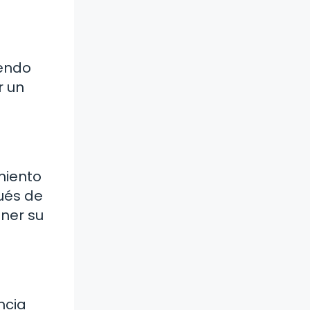
iendo
r un
miento
pués de
ner su
ncia