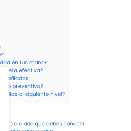
o
e?
lidad en tus manos
manera efectiva?
os afilados
ento preventivo?
chillos al siguiente nivel?
 duro a diario que debes conocer
 proceso paso a paso