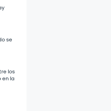
ay
do se
re los
 en la