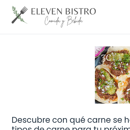
Saltar
al
contenido
Descubre con qué carne se h
tipos de carne para tu próxim