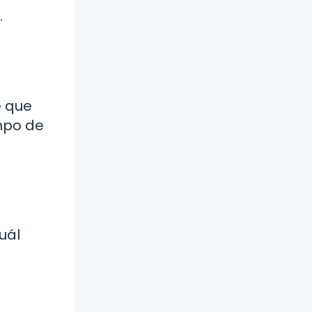
.
e que
mpo de
uál