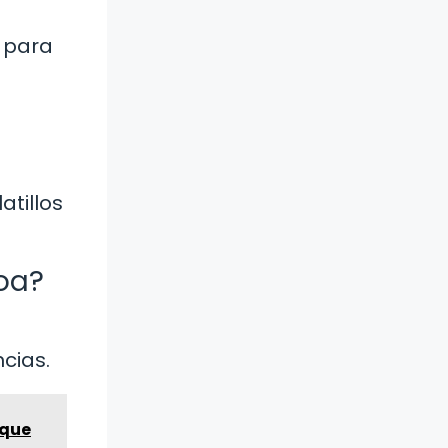
 para
tillos
coa?
cias.
 que