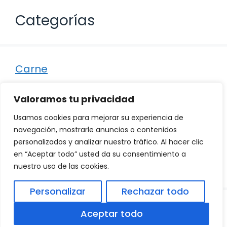
Categorías
Carne
Destacados
Valoramos tu privacidad
Marisco
Usamos cookies para mejorar su experiencia de
Otro
navegación, mostrarle anuncios o contenidos
personalizados y analizar nuestro tráfico. Al hacer clic
Pescado
en “Aceptar todo” usted da su consentimiento a
Recetas
nuestro uso de las cookies.
Personalizar
Rechazar todo
© 2026
Política de Privacidad
.
|
Aviso Legal
|
Aceptar todo
Política de Cookies